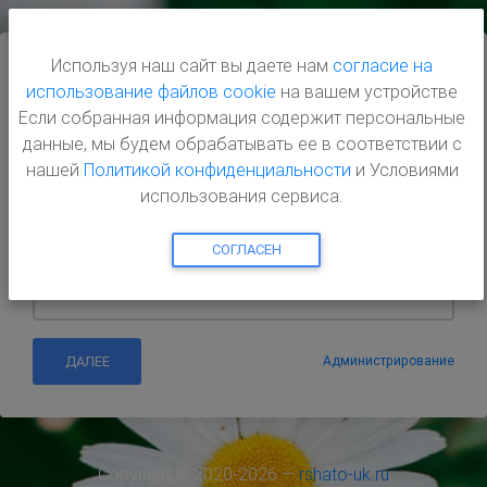
Используя наш сайт вы даете нам
согласие на
использование файлов cookie
на вашем устройстве
Если собранная информация содержит персональные
данные, мы будем обрабатывать ее в соответствии с
нашей
Политикой конфиденциальности
и Условиями
ЖК "Ришелье Шато"
использования сервиса.
Добро пожаловать
СОГЛАСЕН
Фамилия собственника
Администрирование
Copyright © 2020-2026 —
rshato-uk.ru